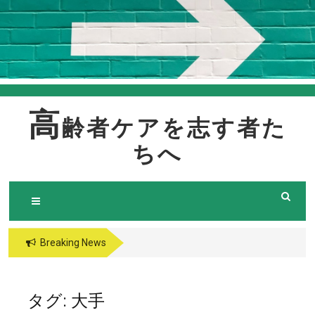
Skip
to
content
高
齢者ケアを志す者た
ちへ
Breaking News
タグ:
大手